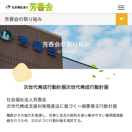
M
e
芳香会の取り組み
n
u
芳香会の取り組み
INITIATIVES
次世代育成行動計画次世代育成行動計画
社会福祉法人芳香会
次世代育成支援対策推進法に基づく一般事業主行動計画
職員がその能力を発揮し、仕事と生活の調和を図り働きやすい雇用環境整
備を行うため、次のように行動計画を策定する。